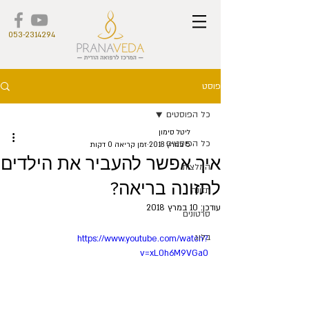
053-2314294
פוסט
כל הפוסטים
ליטל סימון
כל הפוסטים
5 במרץ 2018
זמן קריאה 0 דקות
איך אפשר להעביר את הילדים
המלצות
לתזונה בריאה?
תזונה
עודכן:
10 במרץ 2018
סרטונים
בלוג
https://www.youtube.com/watch?
v=xL0h6M9VGa0