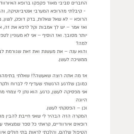
החברים סביבי מאוד פקפקו ברופא האיורוודי
- קיבלתי מהרופא המערבי אנטיביוטיקה, והמ
הרופא – לא שאל שאלות, בדק דופק, לשון, מ
ואז אמר – יש לך אמבות וקל לרפא את זה, א
יותר מסובך. ואז הוסיף – אני לא מעוניין לטפ
למה?
והוא ענה – את מעשנת ואת זאת שגורמת לב
ממשיכה לעשן.
אז מה אתה רוצה שאעשה?! שאלתי בתימהון, 
כמובן שלרגע הרגשתי שעדיף לי לברוח ולקחת 
אני מפסיקה לעשן, כרגע. הוא נתן לי צמחי מר
היוגה
וכן – הפסקתי לעשן.
המקרה הזה הבהיר לי שאני חייבת להבין מה ז
רופאים איורוודיים, קראתי כל ספר שמצאתי ע
הטיפול שלהם, והלכתי לראות בתי חולים איורו