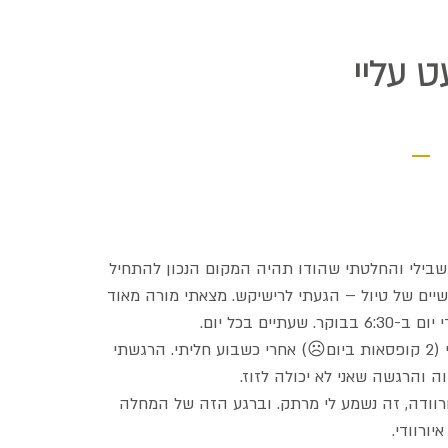
 עליי
שבילי והחלטתי שהודו תהיה המקום הנכון להתחיל
יים של טיול – הגעתי לרישיקש. מצאתי מורה מאוד
ים בכל יום.
באותה תקופה אכלתי מאוד לא בריא ועישנתי (2 קופסאות ביום☹) אחרי כשבוע חליתי. הרגשתי
ה והרגשה שאני לא יכולה לזוז.
רוודה, זה נשמע לי מרתק. וברגע הזה של המחלה
ורוודי.