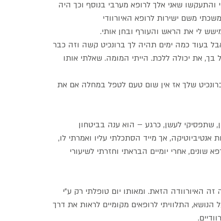
 והתעקשו שאני אלך לרופא מערבי בנוסף וכך היה
שכתי משם ישירות לרופא האיורוודי
ישש לי את הראש והעורף ובחן אותי.
בל בעוד כמה ימים תהיה לך ברונכיט קשה וזה כבר
ל בך, את יכולה ללכת. הייתי המומה. שאלתי אותו
רונכיט שלך אז אין שום טעם לטפל במחלה אם את
שתפסיקי לעשן, כרגע – הוא ענה בביטחון
אנטיביוטיקה, אך מייד הסתכלתי עליו ואמרתי לו,
פא שונים, אחרי יומיים הבראתי וחזרתי לשיעורי
ה האיורוודה הזאת. ומאותו יום טופלתי רק ע"י
ל הנושא, התלוויתי לרופאים מקומיים לראות את דרך
ודיים.