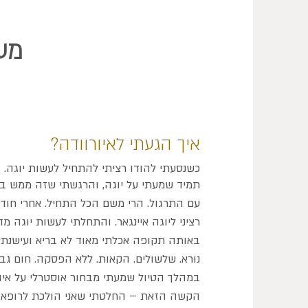
מעט
איך הגעתי לאיורוודה?
כשנסעתי להודו רציתי להתחיל לעשות יוגה.
תמיד שמעתי על יוגה, והרגשתי שזה ממש ב
עם התרגול. הרי משם הכל התחיל. אחרי חודש
רציני ליוגה איינגאר. והתחלתי לעשות יוגה מדי יום ב-6:30 בבוקר. שעתי
נורא. שלשולים. הקאות. ללא הפסקה. חום גבו
במהלך הטיול שמעתי מבחור אוסטרלי על איו
הקשה הזאת – החלטתי שאני הולכת לרופא אי