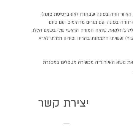
 האיור וודה בפונה שבהודו (אוניברסיטת פונה)
דתי 3 שנים לימודי איורוודה בפונה, עם מורים מדהימים ועם סיום
יל ג'וגלקאר, שהיה המורה הראשי שלי בשנים הללו.
וף) ועשיתי התמחות בהריון ופיריון חזרתי לארץ
– את נושא האיורוודה מכשירה מטפלים במסגרת
יצירת קשר