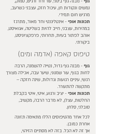
גוף
- מבנה גוף בינוני, עור ורוד ורגיש, סמוק,
נמשים ונקודות חן, עיכול חזק, עצבני כשרעב,
מרגיש חום תמידי.
תכונות אופי
- אינטליגנטי וחד מאוד, מתרגז
במהירות, עצבני, חייב להיות בשליטה, אגואיסט,
אוהב לפתור בעיות, תחרותי, פרפקציוניסט,
ביקורתי.
טיפוס קאפה (אדמה ומים)
גוף
- מבנה גוף גדול, נטייה להשמנה, הרבה
לחות בגוף, עור שמנוני, שיער עבה, אכילה מצורך
רגשי, עיניים רגועות וגדולות, שינה חזקה –
מתקשה להתעורר.
תכונות אופי
- יציב ורגוע, איטי, איטי בקבלת
החלטות, עצלן, לא מדבר הרבה, מקשיב,
סובלני, סלחן.
לכל אחד מהטיפוסים הללו מתאימה תזונה
אחרת כמובן.
אך זה לא הכל. בזה לא מסתיים הזיהוי,