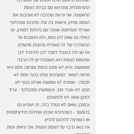
המפגש הראשון שלנו הנשים עם המערכת
ההורמונלית מתרחש עם קבלת הווסת
הראשונה. אני יודעת שהרבה לא אוהבות את
הווסת שלהן, ורואות בה עול. מחכות שתחלוף
ואפילו 'מעלימות אותה' עם גלולות למניהן. יש
כאלה גם שאין להן ווסת, ולא חושבות על
ההשלכה של זה (ואפילו מרוצות מהעניין).
אז אני פה בשביל לספר לכן ולהזכיר לכן
שהווסת הנשית היא חשובה! יש לה הרבה
משמעות. והיא לא סתם קיימת ומגיעה. ווסת היא
מראה לשאר המערכות שלנו בגוף. ווסת לא
תקינה - אומרת לנו שמשהו אצלנו בגוף לא
תקין. לא עובד טוב. וכשמשהו מתקלקל - צריך
לתקן אותו. לא להתעלם.
וכמובן, שאם לא נטפל בזה, זה ישפיע גם
בהמשך - כשהרופא יאבחן שחלות פוליציסטיות
או כשנרצה להיכנס להריון
אז בואו נדבר על הווסת הנשית. איך נראית ווסת