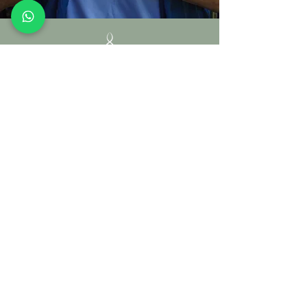
שנה של
תנועה | תודעה | תזונה | קהילה | ריפוי
חיבור
רוצה לדעת עוד