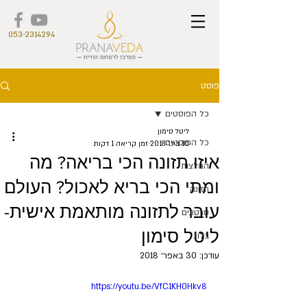
053-2314294
פוסט
כל הפוסטים
ליטל סימון
כל הפוסטים
10 בינו׳ 2018
זמן קריאה 1 דקות
איזו תזונה הכי בריאה? מה
המלצות
ומתי הכי בריא לאכול? העולם
תזונה
עובר לתזונה מותאמת אישית-
סרטונים
ליטל סימון
בלוג
עודכן:
30 באפר׳ 2018
https://youtu.be/VfC1KH0Hkv8