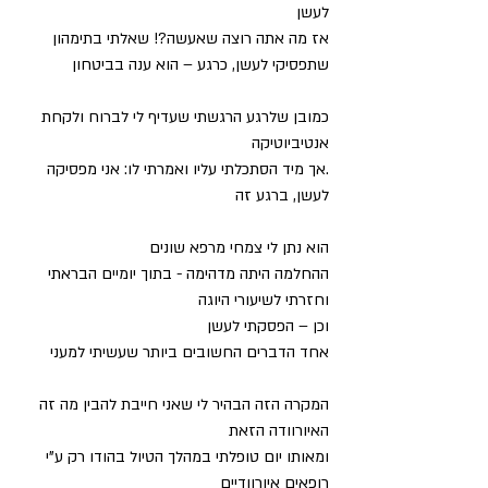
לעשן
אז מה אתה רוצה שאעשה?! שאלתי בתימהון
שתפסיקי לעשן, כרגע – הוא ענה בביטחון
כמובן שלרגע הרגשתי שעדיף לי לברוח ולקחת 
אנטיביוטיקה
.אך מיד הסתכלתי עליו ואמרתי לו: אני מפסיקה 
לעשן, ברגע זה
הוא נתן לי צמחי מרפא שונים
ההחלמה היתה מדהימה - בתוך יומיים הבראתי 
וחזרתי לשיעורי היוגה
וכן – הפסקתי לעשן
אחד הדברים החשובים ביותר שעשיתי למעני
המקרה הזה הבהיר לי שאני חייבת להבין מה זה 
האיורוודה הזאת
ומאותו יום טופלתי במהלך הטיול בהודו רק ע"י 
רופאים איורוודיים