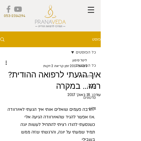
053-2314294
פוסט
כל הפוסטים
ליטל סימון
כל הפוסטים
1 באוג׳ 2017
זמן קריאה 2 דקות
איך הגעתי לרפואה ההודית?
המלצות
רמז... במקרה
תזונה
עודכן:
18 באוק׳ 2017
סרטונים
בלוג
?הרבה פעמים שואלים אותי איך הגעתי לאיורוודה
.אז אפשר להגיד שהאיורוודה הגיעה אלי 
כשנסעתי להודו רציתי להתחיל לעשות יוגה
תמיד שמעתי על יוגה, והרגשתי שזה ממש 
בשבילי 